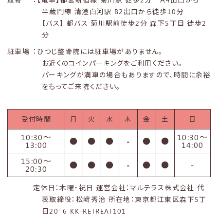
半蔵門線 清澄白河駅 B2出口から徒歩10分
【バス】 都バス 菊川駅前徒歩2分 森下5丁目 徒歩2
分
駐車場
：ひつじ整骨院には駐車場がありません。
お近くのコインパーキングをご利用ください。
パーキングが満車の場合もありますので、時間に余裕
をもってご来院ください。
受付時間
月
火
水
木
金
土
日
10:30〜
10:30〜
●
●
●
-
●
●
13:00
14:00
15:00〜
●
●
●
-
●
●
-
20:30
定休日：木曜・祝日 運営会社：マルテラス株式会社 代
表取締役：松﨑秀治 所在地：東京都江東区森下5丁
目20−6 KK-RETREAT101