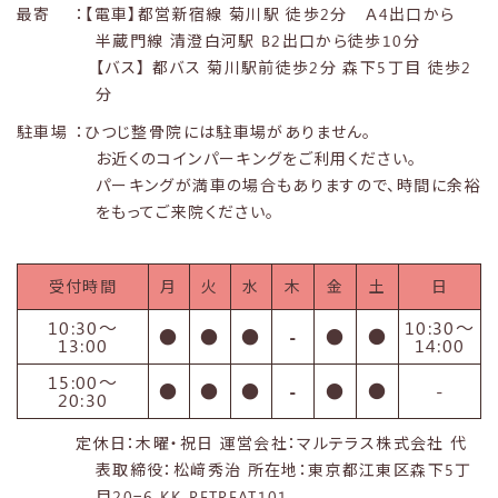
最寄
：【電車】都営新宿線 菊川駅 徒歩2分 Ａ4出口から
半蔵門線 清澄白河駅 B2出口から徒歩10分
【バス】 都バス 菊川駅前徒歩2分 森下5丁目 徒歩2
分
駐車場
：ひつじ整骨院には駐車場がありません。
お近くのコインパーキングをご利用ください。
パーキングが満車の場合もありますので、時間に余裕
をもってご来院ください。
受付時間
月
火
水
木
金
土
日
10:30〜
10:30〜
●
●
●
-
●
●
13:00
14:00
15:00〜
●
●
●
-
●
●
-
20:30
定休日：木曜・祝日 運営会社：マルテラス株式会社 代
表取締役：松﨑秀治 所在地：東京都江東区森下5丁
目20−6 KK-RETREAT101