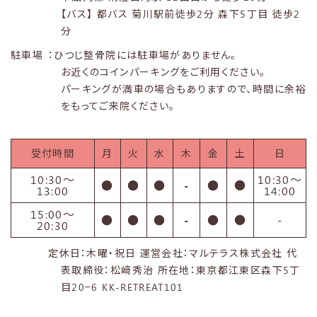
【バス】 都バス 菊川駅前徒歩2分 森下5丁目 徒歩2
分
駐車場
：ひつじ整骨院には駐車場がありません。
お近くのコインパーキングをご利用ください。
パーキングが満車の場合もありますので、時間に余裕
をもってご来院ください。
受付時間
月
火
水
木
金
土
日
10:30〜
10:30〜
●
●
●
-
●
●
13:00
14:00
15:00〜
●
●
●
-
●
●
-
20:30
定休日：木曜・祝日 運営会社：マルテラス株式会社 代
表取締役：松﨑秀治 所在地：東京都江東区森下5丁
目20−6 KK-RETREAT101