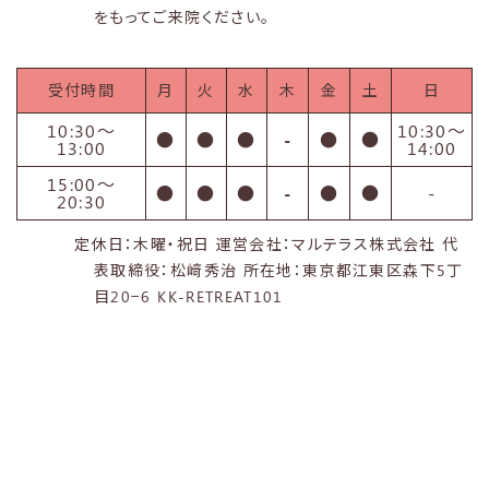
をもってご来院ください。
受付時間
月
火
水
木
金
土
日
10:30〜
10:30〜
●
●
●
-
●
●
13:00
14:00
15:00〜
●
●
●
-
●
●
-
20:30
定休日：木曜・祝日 運営会社：マルテラス株式会社 代
表取締役：松﨑秀治 所在地：東京都江東区森下5丁
目20−6 KK-RETREAT101