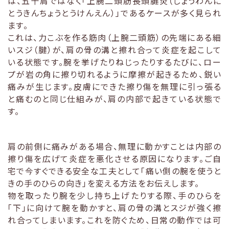
は、五十肩ではなく「上腕二頭筋長頭腱炎（じょうわんに
とうきんちょうとうけんえん）」であるケースが多く見られ
ます。
これは、力こぶを作る筋肉（上腕二頭筋）の先端にある細
いスジ（腱）が、肩の骨の溝と擦れ合って炎症を起こして
いる状態です。腕を挙げたりねじったりするたびに、ロー
プが岩の角に擦り切れるように摩擦が起きるため、鋭い
痛みが生じます。皮膚にできた擦り傷を無理に引っ張る
と痛むのと同じ仕組みが、肩の内部で起きている状態で
す。
肩の前側に痛みがある場合、無理に動かすことは内部の
擦り傷を広げて炎症を悪化させる原因になります。ご自
宅で今すぐできる安全な工夫として「痛い側の腕を使うと
きの手のひらの向き」を変える方法をお伝えします。
物を取ったり腕を少し持ち上げたりする際、手のひらを
「下」に向けて腕を動かすと、肩の骨の溝とスジが強く擦
れ合ってしまいます。これを防ぐため、日常の動作では可