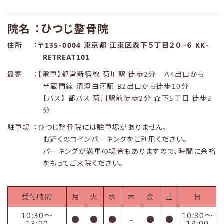
院名
：ひつじ整骨院
住所
：
〒135-0004 東京都 江東区森下５丁目２０−６ KK-
RETREAT101
最寄
：【電車】都営新宿線 菊川駅 徒歩2分 Ａ4出口から
半蔵門線 清澄白河駅 B2出口から徒歩10分
【バス】 都バス 菊川駅前徒歩2分 森下5丁目 徒歩2
分
駐車場
：ひつじ整骨院には駐車場がありません。
お近くのコインパーキングをご利用ください。
パーキングが満車の場合もありますので、時間に余裕
をもってご来院ください。
受付時間
月
火
水
木
金
土
日
10:30〜
10:30〜
●
●
●
-
●
●
13:00
14:00