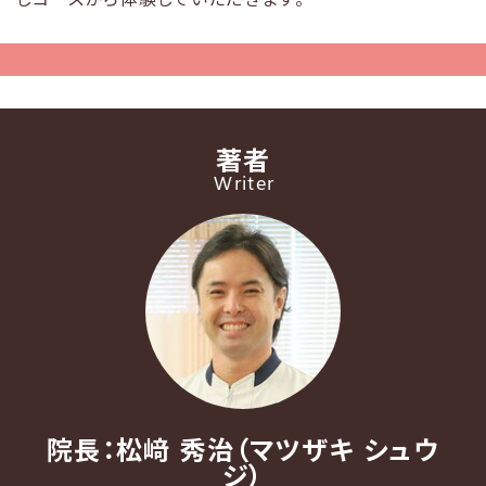
著者
Writer
院長：松﨑 秀治（マツザキ シュウ
ジ）