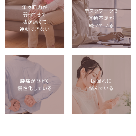
年々筋力が
デスクワークで
弱ってきて
運動不足が
膝が痛くて
続いている
運動できない
腰痛がひどく
尿漏れに
慢性化している
悩んでいる