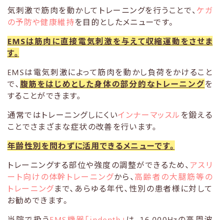
気刺激で筋肉を動かしてトレーニングを行うことで、
ケガ
の予防や健康維持
を目的としたメニューです。
EMSは筋肉に直接電気刺激を与えて収縮運動をさせま
す。
EMSは電気刺激によって筋肉を動かし負荷をかけること
で、
腹筋をはじめとした身体の部分的なトレーニング
を
することができます。
通常ではトレーニングしにくい
インナーマッスル
を鍛える
ことでさまざまな症状の改善を行います。
年齢性別を問わずに活用できるメニューです。
トレーニングする部位や強度の調整ができるため、
アスリ
ート向けの体幹トレーニング
から、
高齢者の大腿筋等の
トレーニング
まで、あらゆる年代、性別の患者様に対して
お勧めできます。
当院で扱う
EMS機器「indepth」
は、16,000Hzの高周波